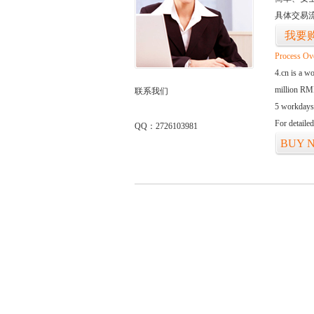
具体交易
我要
Process Ov
4.cn is a w
million RMB
联系我们
5 workdays
For detaile
QQ：2726103981
BUY 