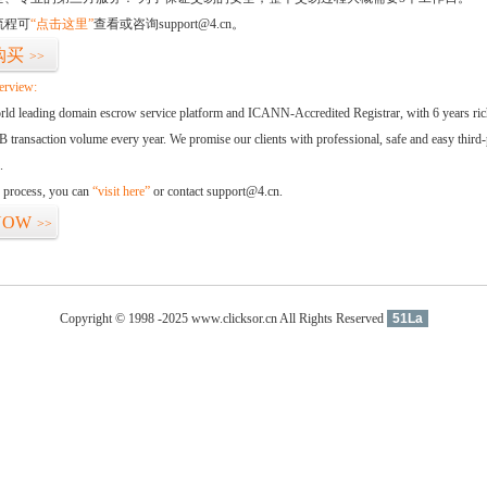
流程可
“点击这里”
查看或咨询support@4.cn。
购买
>>
erview:
orld leading domain escrow service platform and ICANN-Accredited Registrar, with 6 years ri
 transaction volume every year. We promise our clients with professional, safe and easy third-
.
d process, you can
“visit here”
or contact support@4.cn.
NOW
>>
Copyright © 1998 -2025 www.clicksor.cn All Rights Reserved
51La