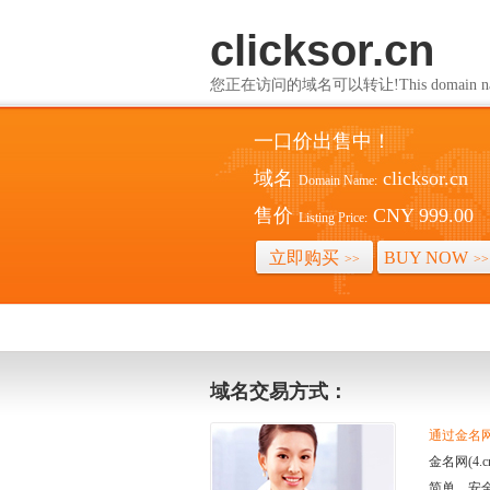
clicksor.cn
您正在访问的域名可以转让!This domain name i
一口价出售中！
域名
clicksor.cn
Domain Name:
售价
CNY 999.00
Listing Price:
立即购买
BUY NOW
>>
>>
域名交易方式：
通过金名网(
金名网(4
简单、安